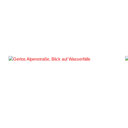
#31223
#34907