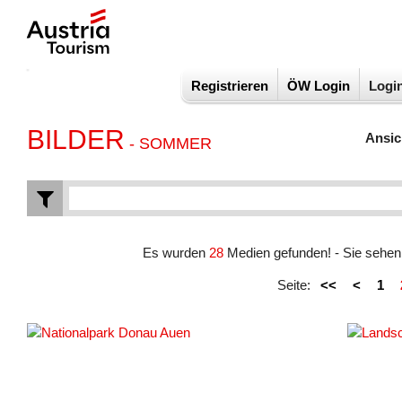
Registrieren
ÖW Login
Logi
BILDER
Ansic
- SOMMER
Es wurden
28
Medien gefunden! - Sie sehe
Seite:
<<
<
1