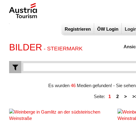
Registrieren
ÖW Login
Logi
BILDER
Ansic
- STEIERMARK
Es wurden
46
Medien gefunden! - Sie sehe
Seite:
1
2
>
>