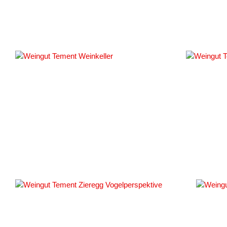
#149638
#149640