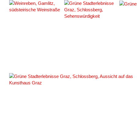
#133369
#133371
#143505