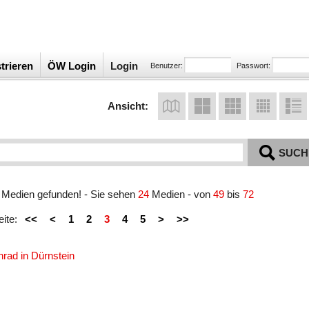
trieren
ÖW Login
Login
Benutzer:
Passwort:
Ansicht:
SUCH
Medien gefunden! - Sie sehen
24
Medien - von
49
bis
72
eite:
<<
<
1
2
3
4
5
>
>>