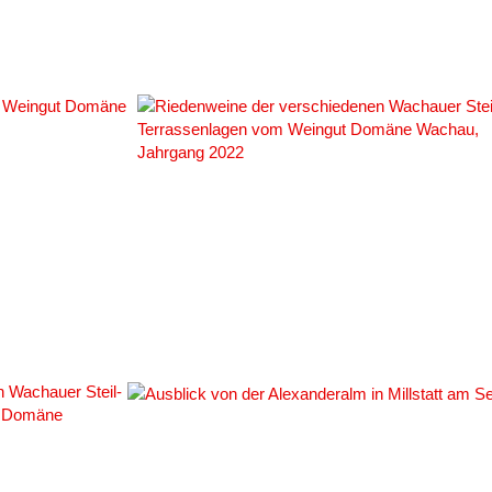
#
#138595
#