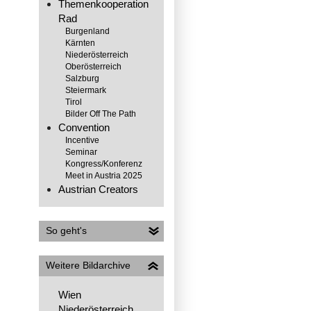
Themenkooperation
Rad
Burgenland
Kärnten
Niederösterreich
Oberösterreich
Salzburg
Steiermark
Tirol
Bilder Off The Path
Convention
Incentive
Seminar
Kongress/Konferenz
Meet in Austria 2025
Austrian Creators
So geht's
Weitere Bildarchive
Wien
138566
Niederösterreich