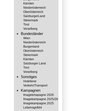
Kärnten
Niederösterreich
Oberösterreich
SalzburgerLand
Steiermark
Tirol
Vorarlberg
Bundesländer
Wien
Niederösterreich
Burgenland
Oberösterreich
Steiermark
Kärnten
Salzburger Land
Tirol
Vorarlberg
Sonstiges
Hotellerie
Verkehr/Transport
Kampagnen
Imagekmapagne 2026
Imagekampagne 2025/26
138565
Imagekampagne 2025
Lebensgefühl