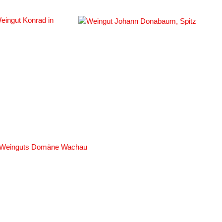
#
#138571
#