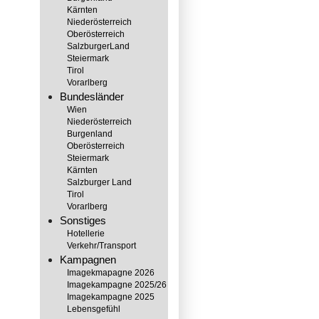
Kärnten
Niederösterreich
Oberösterreich
SalzburgerLand
Steiermark
Tirol
Vorarlberg
Bundesländer
Wien
Niederösterreich
Burgenland
Oberösterreich
Steiermark
Kärnten
Salzburger Land
102847
Tirol
Vorarlberg
Sonstiges
Hotellerie
Verkehr/Transport
Kampagnen
Imagekmapagne 2026
Imagekampagne 2025/26
Imagekampagne 2025
Lebensgefühl