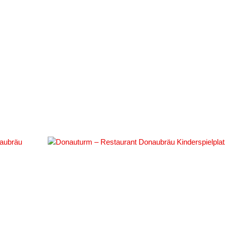
#137191
#