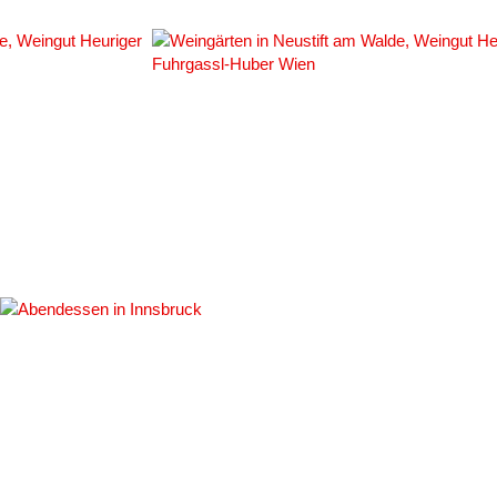
#110366
#
#117893
#