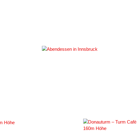
#
#127633
#