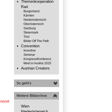
Themenkooperation
Rad
Burgenland
Kärnten
Niederösterreich
Oberösterreich
Salzburg
102851
Steiermark
Tirol
Bilder Off The Path
Convention
Incentive
Seminar
Kongress/Konferenz
Meet in Austria 2025
Austrian Creators
So geht's
106123
Weitere Bildarchive
Wien
Niederösterreich