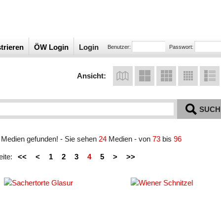
trieren
ÖW Login
Login
Benutzer:
Passwort:
Ansicht:
SUCH
Medien gefunden! - Sie sehen
24
Medien - von
73
bis
96
eite:
<<
<
1
2
3
4
5
>
>>