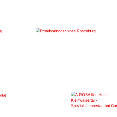
#102850
#
#106122
#