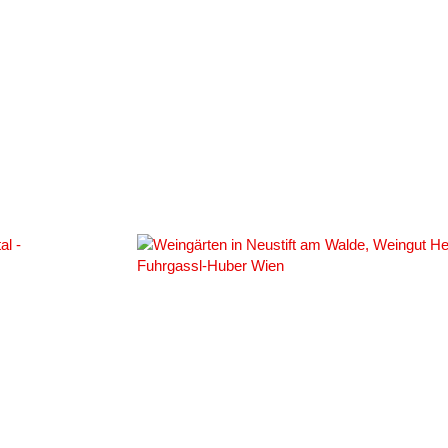
#107739
#