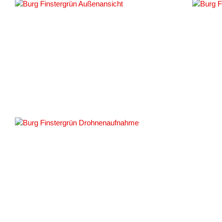
#161008
#161015