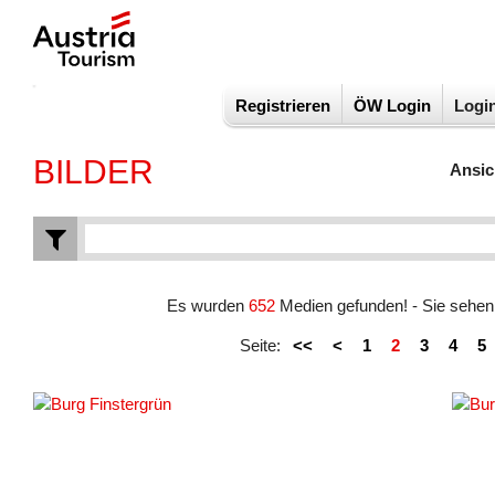
Registrieren
ÖW Login
Logi
BILDER
Ansic
Es wurden
652
Medien gefunden! - Sie sehe
Seite:
<<
<
1
2
3
4
5