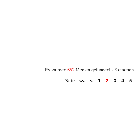
#161365
Es wurden
652
Medien gefunden! - Sie sehe
Seite:
<<
<
1
2
3
4
5