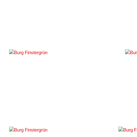
#161001
#161004