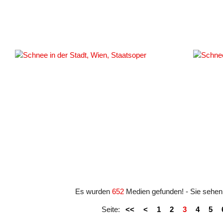
#160
#160993
Es wurden
652
Medien gefunden! - Sie sehe
Seite:
<<
<
1
2
3
4
5