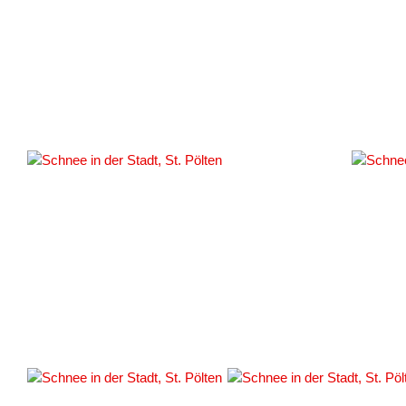
#159144
#159146