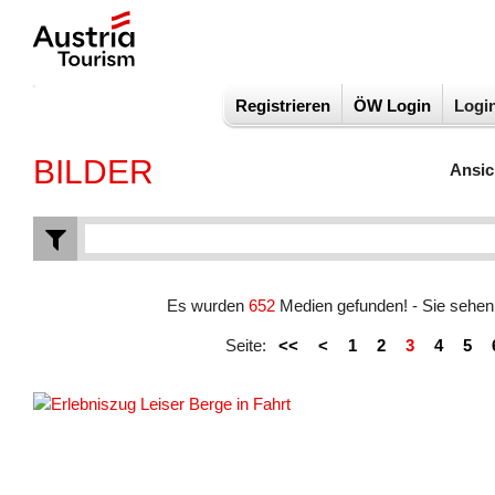
Registrieren
ÖW Login
Logi
BILDER
Ansic
Es wurden
652
Medien gefunden! - Sie sehe
Seite:
<<
<
1
2
3
4
5